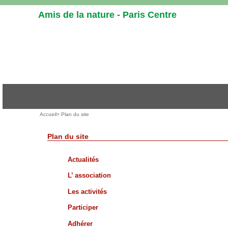
Aller
Amis de la nature - Paris Centre
au
contenu
-
Aller
au
menu
principal
-
Aller
Vous
Accueil
> Plan du site
à
êtes
la
ici
Plan du site
recherche
:
Actualités
L’ association
Les activités
Participer
Adhérer