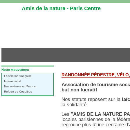
Aller
Amis de la nature - Paris Centre
au
contenu
-
Aller
au
menu
principal
-
Aller
à
Dans
Notre mouvement
la
Amis
la
intro
RANDONNÉE PÉDESTRE, VÉLO, 
Fédération française
rubrique
de
recherche
:
International
la
Association de tourisme social
Nos maisons en France
Nature
but non lucratif
-
Refuge de Coquibus
Paris
Nos statuts reposent sur la
laïc
Centre
la solidarité.
Les
"AMIS DE LA NATURE P
locales parisiennes de la fédér
regroupe plus d’une centaine d