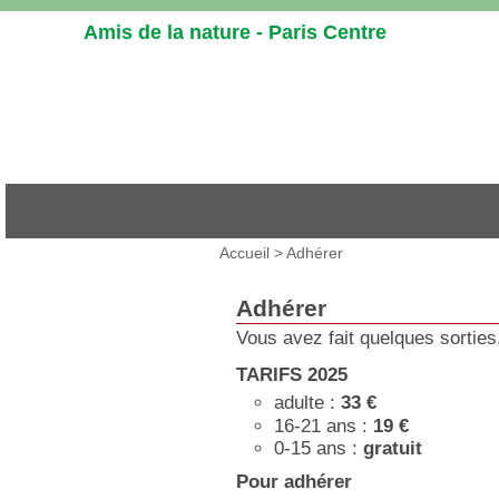
Aller
Amis de la nature - Paris Centre
au
contenu
-
Aller
au
menu
principal
-
Aller
Vous
Accueil
>
Adhérer
à
êtes
la
ici
recherche
Adhérer
:
Vous avez fait quelques sorties,
TARIFS 2025
adulte :
33 €
16-21 ans :
19 €
0-15 ans :
gratuit
Pour adhérer